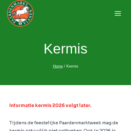
Doorgaan
naar
Paardenmarkt Vianen
inhoud
Kermis
Home
/
Kermis
Informatie kermis 2026 volgt later.
Tijdens de feestelijke Paardenmarktweek mag de
kermis natuurlijk niet ontbreken. Ook in 2026 is