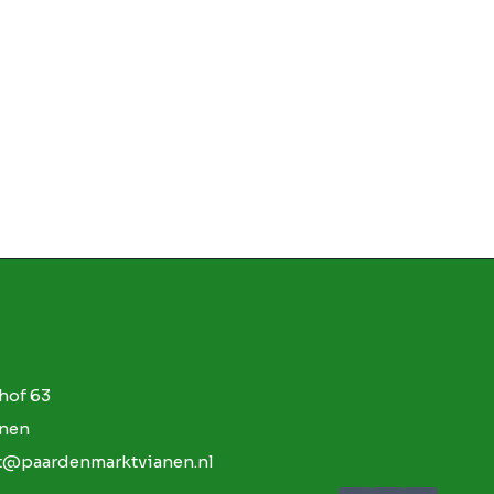
hof 63
anen
at@paardenmarktvianen.nl